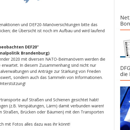
Net
Bon
genaktionen und DEF20-Manöversichtungen bitte das
icken; die Übersicht ist noch im Aufbau und wird laufend
beobachten DEF20“
alpolitik Brandenburg)
ender 2020 mit diversen NATO-Beimanövern werden die
e erwartet. In diesem Zusammenhang sind nicht nur
DFG
lverwaltungen und Anträge zur Stärkung von Frieden
die
swert, sondern auch das Sammeln von Informationen.
Unters
tützung!
rtransporte auf Straßen und Schienen gesichtet habt!
ngen (z.B. Verspätungen, Lärm) damit verbunden waren!
an Straßen, Brücken oder Bäumen) mit den Transporten
h mit Fotos alles dazu was ihr könnt!