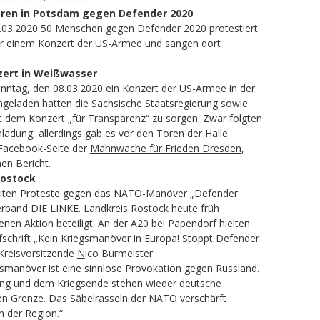
eren in Potsdam gegen Defender 2020
03.2020 50 Menschen gegen Defender 2020 protestiert.
or einem Konzert der US-Armee und sangen dort
zert in Weißwasser
ntag, den 08.03.2020 ein Konzert der US-Armee in der
ingeladen hatten die Sächsische Staatsregierung sowie
it dem Konzert „für Transparenz“ zu sorgen. Zwar folgten
nladung, allerdings gab es vor den Toren der Halle
r Facebook-Seite der
Mahnwache für Frieden Dresden
,
nen Bericht.
Rostock
iten Proteste gegen das NATO-Manöver „Defender
verband DIE LINKE. Landkreis Rostock heute früh
enen Aktion beteiligt. An der A20 bei Papendorf hielten
fschrift „Kein Kriegsmanöver in Europa! Stoppt Defender
 Kreisvorsitzende
N
ico Burmeister:
smanöver ist eine sinnlose Provokation gegen Russland.
ung und dem Kriegsende stehen wieder deutsche
en Grenze. Das Säbelrasseln der NATO verschärft
n der Region.“