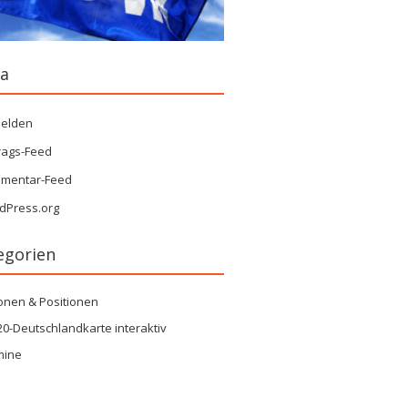
a
elden
rags-Feed
mentar-Feed
dPress.org
egorien
onen & Positionen
0-Deutschlandkarte interaktiv
mine