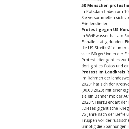
50 Menschen protesti
In Potsdam haben am 10.
Sie versammelten sich v
Friedenslieder.
Protest gegen US-Kon
In Weißwasser hat am Son
Eishalle stattgefunden. E
die US-Streitkräfte um m
viele Bürger*innen der Ei
Protest. Hier geht es zu
dort gibt es Fotos und ei
Protest im Landkreis 
Im Rahmen der landeswe
2020“ hat sich der Kreis
(06.03.2020) mit einer eig
sie ein Banner mit der Au
2020!“. Hierzu erklärt der
„Dieses gigantisc
he Krieg
75 Jahre nach der Befrei
Truppen vor der russisch
unnötig die Spannungen i