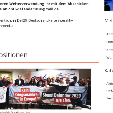
 deren Weiterverwendung ihr mit dem Abschicken
te an anti-defender2020@mail.de
Met
entlicht in
Def20-Deutschlandkarte interaktiv
ommentar
Anm
Eint
Kom
ositionen
Wor
Kat
Akti
Def2
Ter