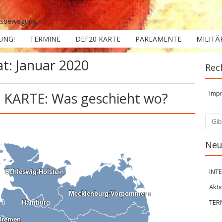
ensbewegung
UNG!
TERMINE
DEF20 KARTE
PARLAMENTE
MILITÄ
at:
Januar 2020
Rec
Imp
 KARTE: Was geschieht wo?
Such
Neu
INT
Schleswig-Holstein
Schleswig-Holstein
Akti
Mecklenburg-Vorpommern
Mecklenburg-Vorpommern
TER
Hamburg
Hamburg
Bremen
Bremen