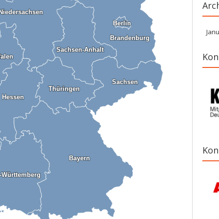
Arc
Niedersachsen
Niedersachsen
Berlin
Berlin
Janu
Brandenburg
Brandenburg
Sachsen-Anhalt
Sachsen-Anhalt
Kon
falen
falen
Sachsen
Sachsen
Thüringen
Thüringen
Hessen
Hessen
Kon
Bayern
Bayern
-Württemberg
-Württemberg