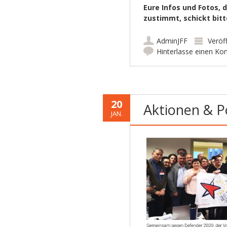
Eure Infos und Fotos,
zustimmt, schickt bit
AdminJFF
Veröff
Hinterlasse einen K
20
Aktionen & P
JAN.