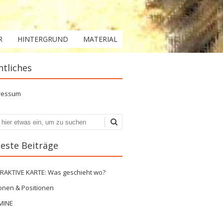
R
HINTERGRUND
MATERIAL
htliches
ressum
en
este Beiträge
ERAKTIVE KARTE: Was geschieht wo?
onen & Positionen
MINE