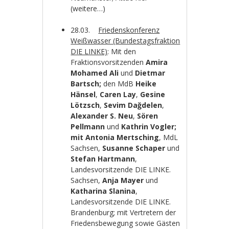
(weitere…)
28.03.
Friedenskonferenz
Weißwasser (Bundestagsfraktion
DIE LINKE)
: Mit den
Fraktionsvorsitzenden
Amira
Mohamed Ali
und
Dietmar
Bartsch;
den MdB
Heike
Hänsel
,
Caren Lay
,
Gesine
Lötzsch
,
Sevim Dağdelen
,
Alexander S. Neu
,
Sören
Pellmann
und
Kathrin Vogler;
mit
Antonia Mertsching
, MdL
Sachsen,
Susanne Schaper
und
Stefan Hartmann
,
Landesvorsitzende DIE LINKE.
Sachsen,
Anja Mayer
und
Katharina Slanina
,
Landesvorsitzende DIE LINKE.
Brandenburg; mit Vertretern der
Friedensbewegung sowie Gästen