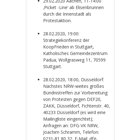
29.02.2020 Aachen, 11-14:00
‚Picket -Line‘ ab Elisenbrunnen
durch die Innenstadt als
Protestaktion.
28.02.2020, 19:00:
Strategiekonferenz der
KoopFrieden in Stuttgart,
Katholisches Gemeindezentrum
Padua, Wollgrasweg 11, 70599
Stuttgart.
28.02.2020, 18:00, Düsseldorf:
Nächstes NRW-weites großes
Bündnistreffen zur Vorbereitung
von Protesten gegen DEF20,
ZAKK, Düsseldorf, Fichtenstr. 40,
40233 Düsseldorf (es wird eine
Mailingliste eingerichtet);
Anfragen an: DFG-VK NRW,
Joachim Schramm, Telefon:
0231-81 80 32, E-Mail: dfg-