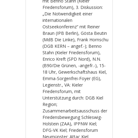
mit Benno Stahn (Kieler
Friedensforum), 3. Diskussion:
„Die Notwendigkeit einer
internationalen
Ostseekonferenz“ mit Reiner
Braun (IPB Berlin), Gösta Beutin
(MdB Die Linke), Frank Hornschu
(DGB KERN – angef.-); Benno
Stahn (Kieler Friedensforum),
Enrico Kreft (SPD Nord), N.N.
(B90/Die Grünen, -angefr.-), 15-
18 Uhr, Gewerkschaftshaus Kiel,
Emma-Sorgenfrei-Foyer (EG),
Legienstr., VA: Kieler
Friedensforum, mit
Unterstützung durch: DGB Kiel
Region;
Zusammenarbeitsausschuss der
Friedensbewegung Schleswig-
Holstein (ZAA), IPPNW Kiel;
DFG-VK Kiel; Friedensforum
Neumünster; Attac Kiel